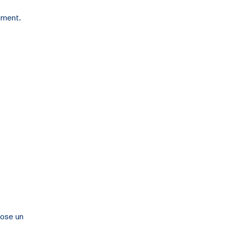
oment.
pose un