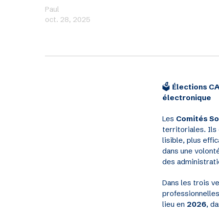
Paul
oct. 28, 2025
🗳️
Élections CA
électronique
Les
Comités Soc
territoriales. I
lisible, plus eff
dans une volonté
des administrati
Dans les trois ve
professionnelles
lieu en
2026
, d