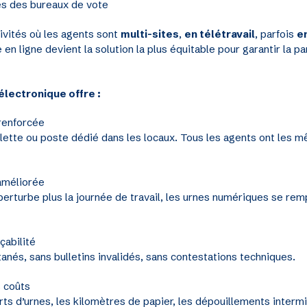
és des bureaux de vote
ivités où les agents sont
multi-sites
,
en télétravail
, parfois
e
e en ligne devient la solution la plus équitable pour garantir la pa
électronique offre :
renforcée
lette ou poste dédié dans les locaux. Tous les agents ont les 
améliorée
erturbe plus la journée de travail, les urnes numériques se rem
açabilité
tanés, sans bulletins invalidés, sans contestations techniques.
 coûts
orts d’urnes, les kilomètres de papier, les dépouillements interm