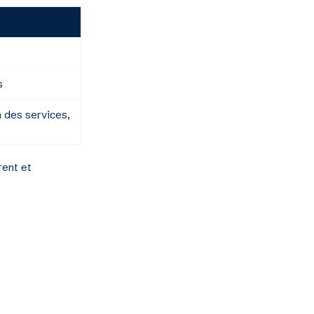
s
n des services,
rent et