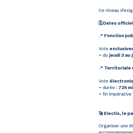
Ce niveau d’exi
🗓️ Dates offici
📍
Fonction pub
Vote
exclusive
• du
jeudi 3 au
📍
Territoriale
Vote
électroni
• durée :
72h mi
• fin impérative
🚀 Electis, le 
Organiser une él
accompagnement 