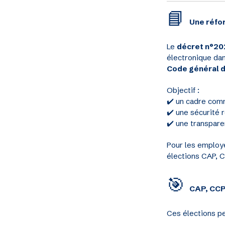
📘
Une réfo
Le
décret n°20
électronique dan
Code général d
Objectif :
✔️ un cadre co
✔️ une sécurité 
✔️ une transpare
Pour les employe
élections CAP, 
🎯
CAP, CCP,
Ces élections pe