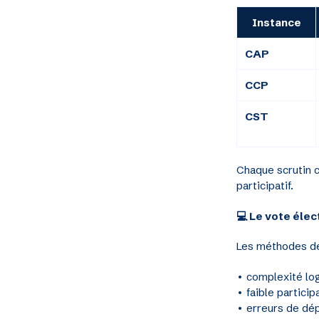
Instance
CAP
CCP
CST
Chaque scrutin c
participatif.
💻 Le vote éle
Les méthodes de 
• complexité lo
• faible particip
• erreurs de dé