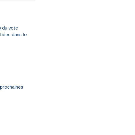
s du vote
fiées dans le
s prochaines