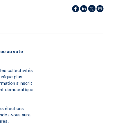
âce au vote
les collectivités
 unique plus
rmation s’inscrit
ment démocratique
les élections
endez-vous aura
ures.