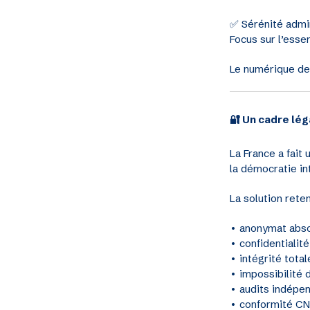
✅ Sérénité admi
Focus sur l’essen
Le numérique de
🔐 Un cadre lég
La France a fait u
la démocratie in
La solution reten
• anonymat abso
• confidentialité
• intégrité total
• impossibilité 
• audits indépe
• conformité CN