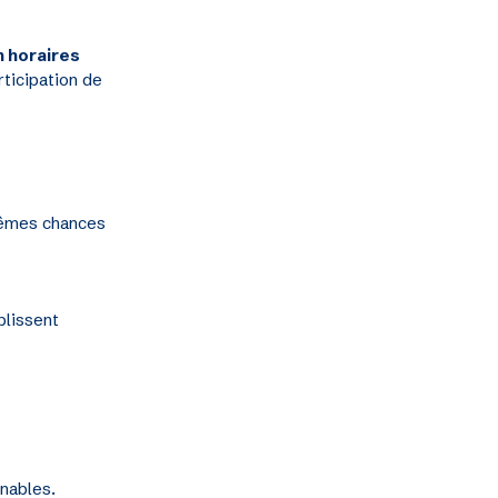
n horaires
rticipation de
mêmes chances
plissent
inables.