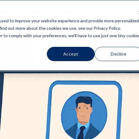
lients
Blog
Ressources
used to improve your website experience and provide more personalize
find out more about the cookies we use, see our Privacy Policy.
r to comply with your preferences, we'll have to use just one tiny cookie
Accept
Decline