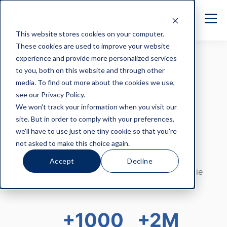
This website stores cookies on your computer.
These cookies are used to improve your website
experience and provide more personalized services
to you, both on this website and through other
media. To find out more about the cookies we use,
see our Privacy Policy.
We won't track your information when you visit our
site. But in order to comply with your preferences,
Nos Références
we'll have to use just one tiny cookie so that you're
not asked to make this choice again.
Plus de 1000 entreprises nous ont confié
Accept
Decline
l'organisation de leurs élections CSE par voie
électronique
+1000
+2M