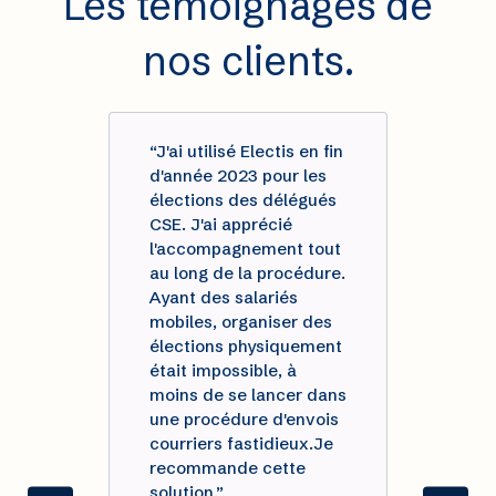
Les témoignages de
nos clients.
“J'ai utilisé Electis en fin
“Ra
d'année 2023 pour les
col
r
élections des délégués
Elec
CSE. J'ai apprécié
prof
ut
l'accompagnement tout
sym
e
au long de la procédure.
l'é
Ayant des salariés
gui
mobiles, organiser des
pro
élections physiquement
orga
était impossible, à
ser
moins de se lancer dans
mod
une procédure d'envois
sont
courriers fastidieux.Je
pro
recommande cette
éle
solution.”
sim